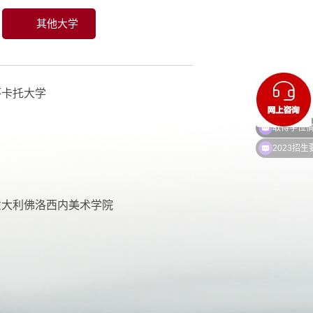
其他大学
怀卡托大学
取得学位
2023招生
意大利佛洛西内美术学院