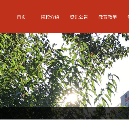
首页
院校介绍
资讯公告
教育教学